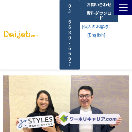
お問い合わせ
0
3
資料ダウンロ
-
ード
6
6
[個人のお客様]
8
[English]
0
-
6
6
9
7
サービス一覧
料金
よくあるご質問
導入事例