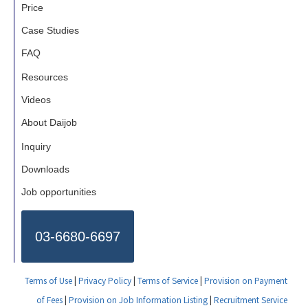
Price
Case Studies
FAQ
Resources
Videos
About Daijob
Inquiry
Downloads
Job opportunities
03-6680-6697
Terms of Use
|
Privacy Policy
|
Terms of Service
|
Provision on Payment
of Fees
|
Provision on Job Information Listing
|
Recruitment Service