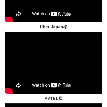
Uber Japan様
AVTEL様