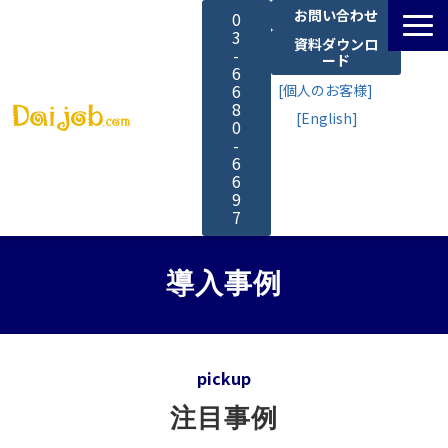
お問い合わせ
0
3
資料ダウンロ
-
ード
6
6
[個人のお客様]
8
[English]
0
-
6
6
9
7
サービス一覧
導入事例
料金
pickup
よくあるご質問
注目事例
導入事例