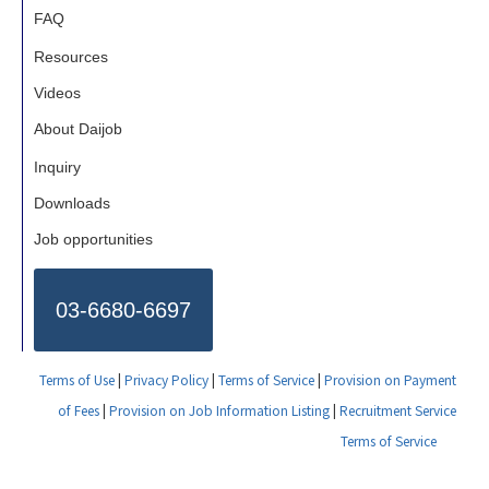
FAQ
Resources
Videos
About Daijob
Inquiry
Downloads
Job opportunities
03-6680-6697
Terms of Use
|
Privacy Policy
|
Terms of Service
|
Provision on Payment
of Fees
|
Provision on Job Information Listing
|
Recruitment Service
Terms of Service