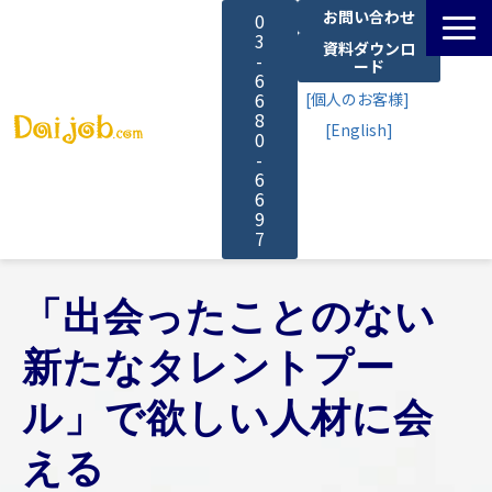
お問い合わせ
0
3
資料ダウンロ
-
ード
6
6
[個人のお客様]
8
[English]
0
-
6
6
9
7
サービス一覧
「出会ったことのない
料金
新たなタレントプー
ル」で欲しい人材に会
よくあるご質問
える
導入事例