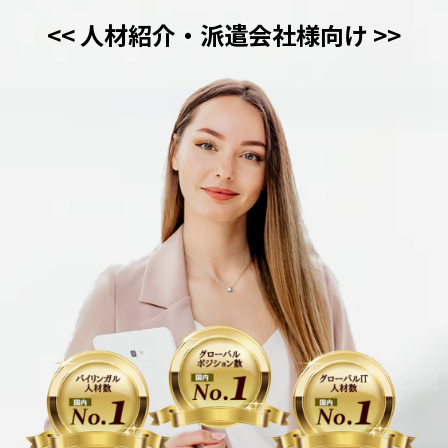
<< 人材紹介・派遣会社様向け >>
動画でわかるDaijob
お役立ち情報
人材紹介会社様向け