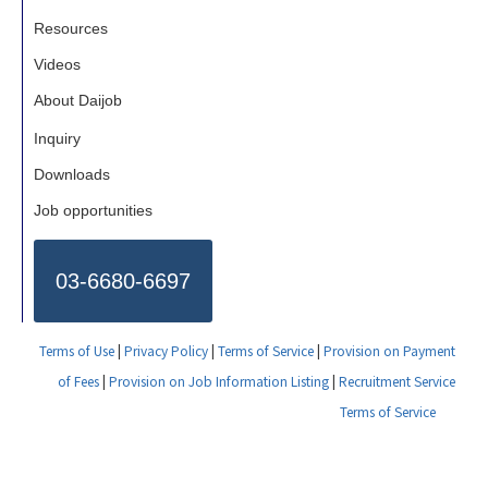
Resources
Videos
About Daijob
Inquiry
Downloads
Job opportunities
03-6680-6697
Terms of Use
|
Privacy Policy
|
Terms of Service
|
Provision on Payment
of Fees
|
Provision on Job Information Listing
|
Recruitment Service
Terms of Service