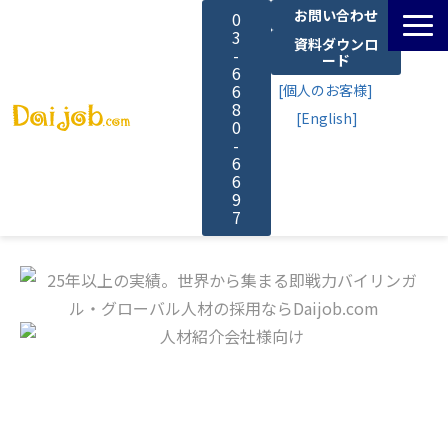
お問い合わせ
0
3
資料ダウンロ
-
ード
6
6
[個人のお客様]
8
[English]
0
-
6
6
9
7
サービス一覧
料金
よくあるご質問
導入事例