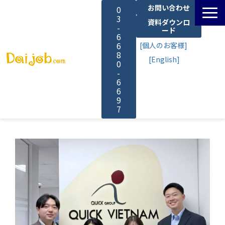
お問い合わせ
0
3
資料ダウンロ
-
ード
6
6
[個人のお客様]
8
[English]
0
-
6
6
9
7
サービス一覧
料金
よくあるご質問
導入事例