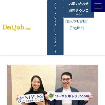
お問い合わせ
0
3
資料ダウンロ
-
ード
6
6
[個人のお客様]
8
[English]
0
-
6
6
9
7
サービス一覧
料金
よくあるご質問
導入事例