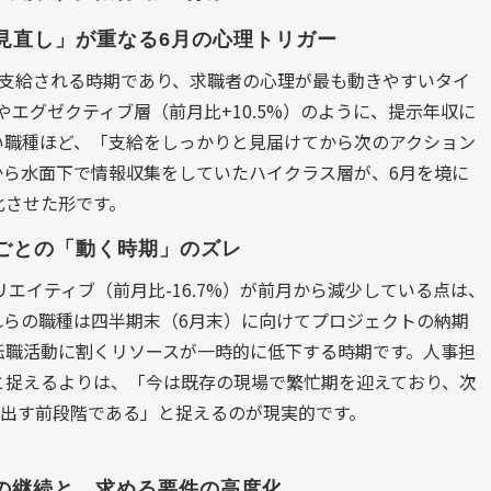
の見直し」が重なる6月の心理トリガー
が支給される時期であり、求職者の心理が最も動きやすいタイ
）やエグゼクティブ層（前月比+10.5%）のように、提示年収に
い職種ほど、「支給をしっかりと見届けてから次のアクション
から水面下で情報収集をしていたハイクラス層が、6月を境に
化させた形です。
種ごとの「動く時期」のズレ
リエイティブ（前月比-16.7%）が前月から減少している点は、
れらの職種は四半期末（6月末）に向けてプロジェクトの納期
転職活動に割くリソースが一時的に低下する時期です。人事担
と捉えるよりは、「今は既存の現場で繁忙期を迎えており、次
き出す前段階である」と捉えるのが現実的です。
」の継続と、求める要件の高度化