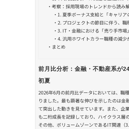
・
考察：採用現場のトレンドから読み
・
1. 夏季ボーナス支給と「キャリ
・
2. プロジェクトの節目に伴う、
・
3. IT・金融における「売り手市
・
4. 汎用ホワイトカラー職種の減
・
まとめ
前月比分析：金融・不動産系が2
初夏
2026年6月の前月比データにおいては、
りました。最も顕著な伸びを示したのは金融/
て突出した動きを見せています。また、企業
も二桁成長を記録しており、ハイクラス層
その他、ボリュームゾーンであるIT関連（3