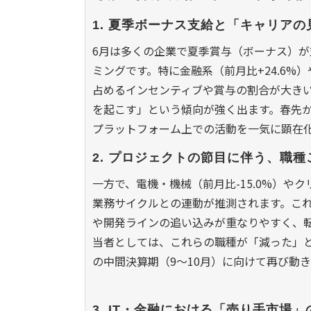
1. 夏季ボーナス支給と「キャリア
6月は多くの企業で夏季賞与（ボーナス）
ミングです。特に金融系（前月比+24.6%
占めるインセンティブや賞与の割合が大き
を起こす」という傾向が強く出ます。春先
プラットフォーム上での活動を一気に顕在
2. プロジェクトの節目に伴う、職
一方で、電機・機械（前月比-15.0%）やク
業務サイクルとの連動が推測されます。こ
や開発ラインの追い込みが重なりやすく、
当者としては、これらの職種が「減った」
の中間決算期（9〜10月）に向けて再び動
3. IT・金融における「売り手市場