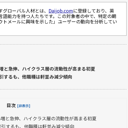
すグローバル人材とは、
Daijob.com
に登録しており、英
言語能力を持つ人たちです。この対象者の中で、特定の期
ウトメールに興味を示した」ユーザーの動向を分析してい
%増と急伸、ハイクラス層の流動性が高まる初夏
牽引するも、他職種は軒並み減少傾向
目次
[非表示]
6%増と急伸、ハイクラス層の流動性が高まる初夏
牽引するも、他職種は軒並み減少傾向