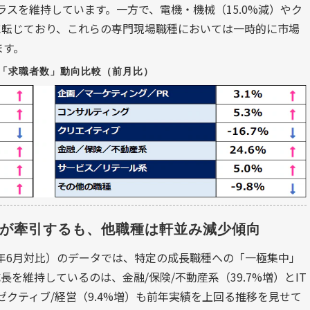
ラスを維持しています。一方で、電機・機械（15.0%減）やク
少に転じており、これらの専門現場職種においては一時的に市場
ます。
月の「求職者数」動向比較（前月比）
系が牽引するも、他職種は軒並み減少傾向
5年6月対比）のデータでは、特定の成長職種への「一極集中」
を維持しているのは、金融/保険/不動産系（39.7%増）とIT
グゼクティブ/経営（9.4%増）も前年実績を上回る推移を見せて