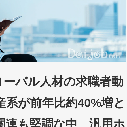
グローバル人材の求職者動
産系が前年比約40%増と
T関連も堅調な中、汎用ホ