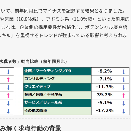
おいて、前年同月比でマイナスを記録する結果となりました。
）や営業（18.8%減）、アドミン系（11.0%減）といった汎用的
。これは、企業側の採用要件が厳格化し、ポテンシャル層や語
スキル」を重視するトレンドが強まっている影響と考えられま
の「求職者数」動向比較（前年同月比）
み解く求職行動の背景 