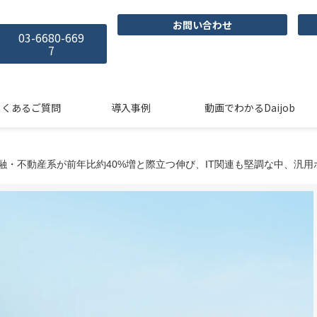
お問い合わせ
03-6680-669
7
よくあるご質問
導入事例
動画でわかるDaijob
金融・不動産系が前年比約40%増と際立つ伸び、IT関連も堅調な中、汎