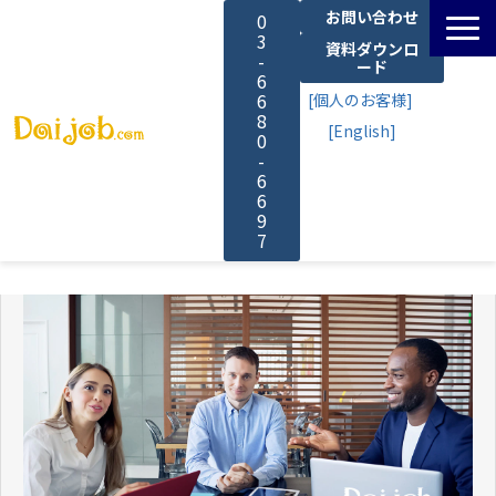
お問い合わせ
0
3
資料ダウンロ
-
ード
6
6
[個人のお客様]
8
[English]
0
-
6
6
9
7
サービス一覧
料金
よくあるご質問
導入事例