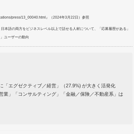
ications/press/13_00040.html
』（2024年3月22日）参照
、英語と日本語の両方をビジネスレベル以上で話せる人材について、「応募履歴がある」
る」ユーザーの動向
「エグゼクティブ／経営」（27.9%) が大きく活発化
営業」「コンサルティング」「金融／保険／不動産系」は