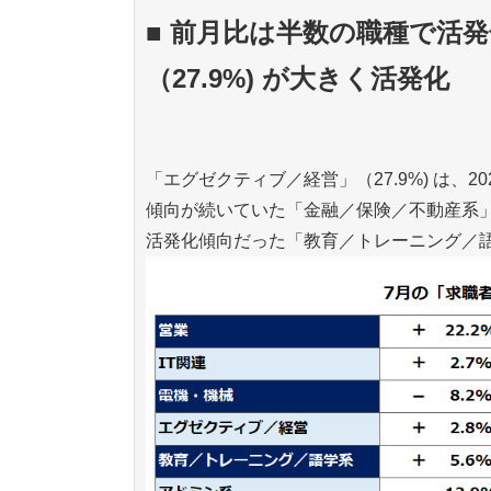
■ 前月比は半数の職種で活
（27.9%) が大きく活発化
「エグゼクティブ／経営」（27.9%) は、
傾向が続いていた「金融／保険／不動産系」は
活発化傾向だった「教育／トレーニング／語