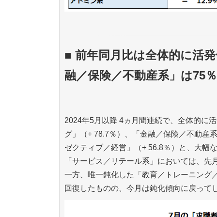
■ 前年同月比は全体的に活
融／保険／不動産系」は75
2024年5月以降 4ヵ月間連続で、全体的に
グ」（+ 78.7％）、「金融／保険／不動産系
ゼクティブ／経営」（+ 56.8％）と、大
「サービス／リテール系」においては、先
一方、唯一鈍化した「教育／トレーニング／
回復したものの、今月は鈍化傾向に戻って