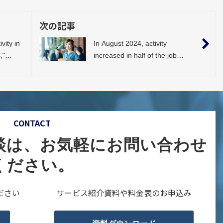
次の記事
vity in
In August 2024, activity
,"
increased in half of the job
 See
categories compared to the
previous month, particularly
"Executive/Management"
(27.9%) showed significant
growth.
CONTACT
談は、お気軽にお問い合わせ
ください。
ださい
サービス紹介資料や料金表のお申込み