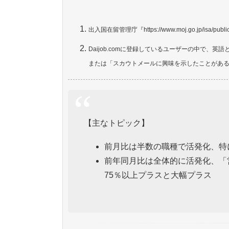
出入国在留管理庁『
https://www.moj.go.jp/isa/publ
Daijob.comに登録しているユーザーの中で
または「スカウトメールに興味を示したことがあ
【
主なトピック】
前月比は半数の職種で活発化、特に
前年同月比は全体的に活発化、「
75％以上プラスと大幅プラス