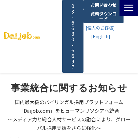
お問い合わせ
0
3
資料ダウンロ
-
ード
6
6
[個人のお客様]
8
[English]
0
-
6
6
9
7
サービス一覧
事業統合に関するお知らせ
料金
国内最大級のバイリンガル採用プラットフォーム
「Daijob.com」をヒューマンリソシアへ統合
よくあるご質問
～メディア力と総合人材サービスの融合により、グロー
バル採用支援をさらに強化～
導入事例