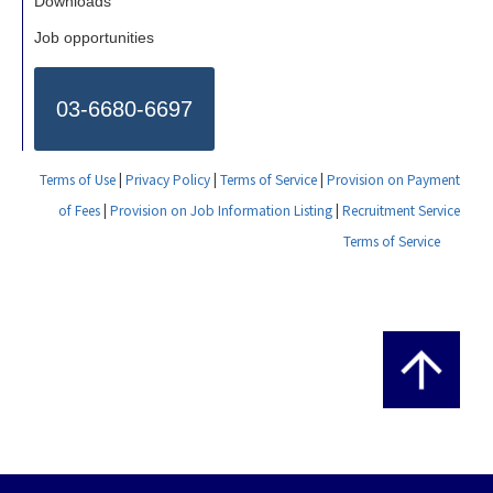
Downloads
Job opportunities
03-6680-6697
Terms of Use
|
Privacy Policy
|
Terms of Service
|
Provision on Payment
of Fees
|
Provision on Job Information Listing
|
Recruitment Service
Terms of Service