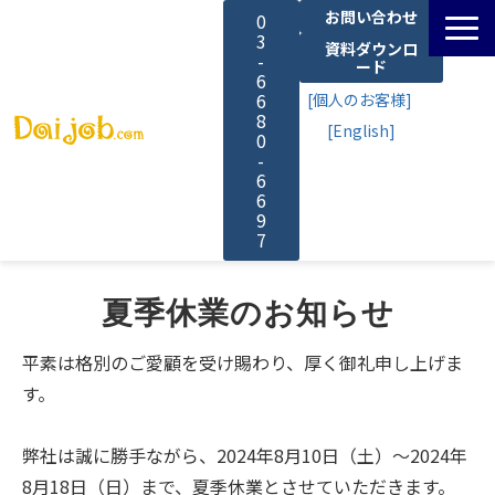
お問い合わせ
0
3
資料ダウンロ
-
ード
6
6
[個人のお客様]
8
[English]
0
-
6
6
9
7
サービス一覧
夏季休業のお知らせ
料金
平素は格別のご愛顧を受け賜わり、厚く御礼申し上げま
す。
よくあるご質問
弊社は誠に勝手ながら、2024年8月10日（土）～2024年
導入事例
8月18日（日）まで、夏季休業とさせていただきます。