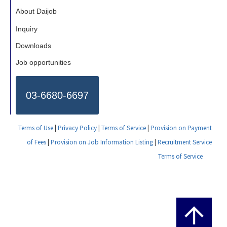
About Daijob
Inquiry
Downloads
Job opportunities
03-6680-6697
Terms of Use
|
Privacy Policy
|
Terms of Service
|
Provision on Payment
of Fees
|
Provision on Job Information Listing
|
Recruitment Service
Terms of Service