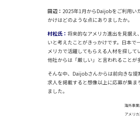
田辺：
2025
年
1
月から
Daijob
をご利用い
かけはどのような点にありましたか。
村松氏：
将来的なアメリカ進出を見据え
いと考えたことがきっかけです。日本で
メリカで活躍してもらえる人材を探して
他社からは「厳しい」と言われることが
そんな中、
Daijob
さんからは前向きな提
求人を掲載すると想像以上に応募が集ま
ました。
海外事業
アメリカ