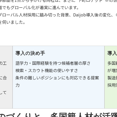
作部品を
1
点から手がける同社は、まさに“下町ロケット”※の
面でもグローバル化が着実に進んでいます。
グローバル人材採用に踏み切った背景、
Daijob
導入後の変化、
を伺いました。
導入の決め手
導
の工
語学力・国際経験を持つ候補者層の厚さ
多国
検索・スカウト機能の使いやすさ
が増
に合
条件の難しいポジションにも対応できる提案
製造
力
採用
して
ものづくりと、多国籍人材が活