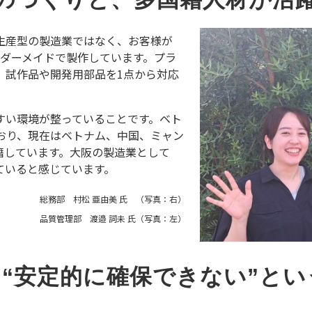
生産型の製造業ではなく、お客様が
ダーメイドで製作しています。プラ
、試作品や開発用部品を
1
点から対応
すい環境が整っていることです。ベト
おり、現在はベトナム、中国、ミャン
籍しています。大阪の製造業として
ていると感じています。
総務部 村松 亜由美 氏 （写真：右）
品質管理部 渡邉 詞未 氏（写真：左）
を“安定的に確保できない”と