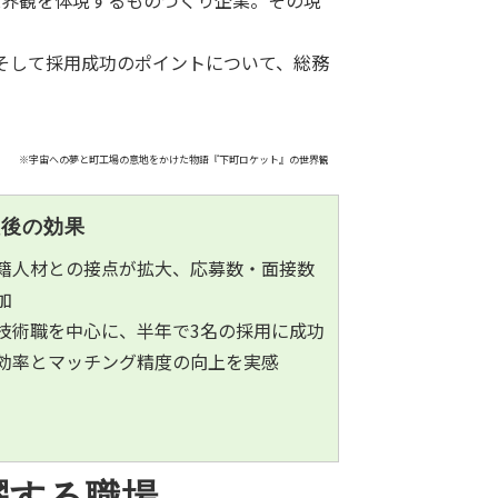
世界観を体現するものづくり企業。その現
そして採用成功のポイントについて、総務
※
宇宙への夢と町工場の意地をかけた物語『下町ロケット』の世界観
入後の効果
籍人材との接点が拡大、応募数・面接数
加
技術職を中心に、半年で3名の採用に成功
効率とマッチング精度の向上を実感
躍する職場