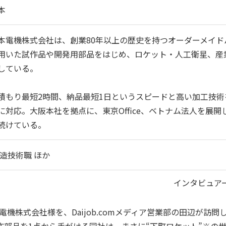
本
本電機株式会社は、創業80年以上の歴史を持つオーダーメイ
用いた試作品や開発用部品をはじめ、ロケット・人工衛星、産
している。
積もり最短2時間、納品最短1日というスピードと高い加工技
に対応。大阪本社を拠点に、東京Office、ベトナム法人を展
続けている。
造技術職 ほか
インタビュアー：
電機株式会社様を、
Daijob.com
メディア営業部の田辺が訪問