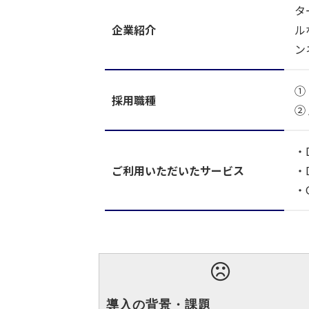
タ
企業紹介
ル
ン
①
採用職種
②
・
ご利用いただいたサービス
・
・
導入の背景・課題