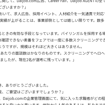
Daijob.com広告、Career Fair、Daijob AGE
ございますか？」
おいて、求人広告、採用イベント、人材紹介を一気通貫で対応でき
用実績が上がることは、事業部側としては嬉しい限りです。数
を採用するときの有効な手段となっています。バイリンガルを採用
できない素養をフェアでは一度に多数スクリーニングできます。Dai
ようですが、規模はそれほど大きくはありません。
社あたりの面談数はかなりのものです。スクリーニングでヘロ
に参加しましたが、現在2名が選考に残っています。」
き、ありがとうございました。
見、ご要望はございますでしょうか？」
Daijob.comの企業管理画面にて、気に入った求職者がど
けると良いかと思います。他社から人気のある人は、私たちで