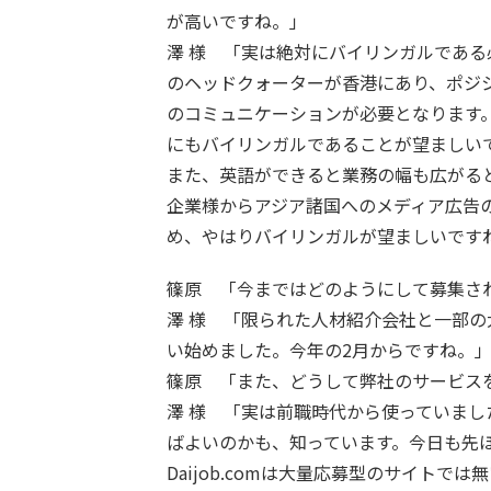
が高いですね。」
澤 様 「実は絶対にバイリンガルであ
のヘッドクォーターが香港にあり、ポジ
のコミュニケーションが必要となります
にもバイリンガルであることが望ましい
また、英語ができると業務の幅も広がる
企業様からアジア諸国へのメディア広告
め、やはりバイリンガルが望ましいです
篠原 「今まではどのようにして募集さ
澤 様 「限られた人材紹介会社と一部の
い始めました。今年の2月からですね。
篠原 「また、どうして弊社のサービス
澤 様 「実は前職時代から使っていま
ばよいのかも、知っています。今日も先
Daijob.comは大量応募型のサイト