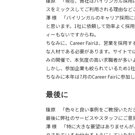
篠原 「現在、貴社はバイリンガル採用に関して、
スをミックスしてご利用される理由など
澤 様 「バイリンガルのキャリア採用に
と思います。1社に依頼して効率よく採
ィーもないですからね。
ちなみに、Career Fairは、営業
な人材である必要があります。サイトでは確認
みの開催で、本気度の高い求職者が多い
しかし、参加企業も絞られているため1
ちなみに本年は7月のCareer Fair
最後に
篠原 「色々と良い事例をご教授いただ
最後に弊社のサービスやスタッフにご意
澤 様 「特に大きな要望はありませんが、
クされているか分かるようにしていただ