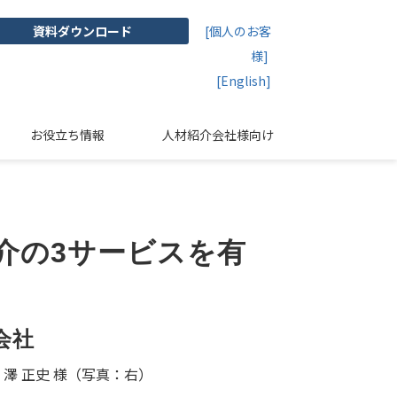
資料ダウンロード
[個人のお客
様]
[English]
お役立ち情報
人材紹介会社様向け
介の3サービスを有
会社
澤 正史 様（写真：右）