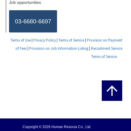
Job opportunities
03-6680-6697
Terms of Use
|
Privacy Policy
|
Terms of Service
|
Provision on Payment
of Fees
|
Provision on Job Information Listing
|
Recruitment Service
Terms of Service
Copyright © 2026 Human Resocia Co., Ltd.