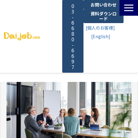
お問い合わせ
0
3
資料ダウンロ
-
ード
6
6
[個人のお客様]
8
[English]
0
-
6
6
9
7
サービス一覧
料金
よくあるご質問
導入事例