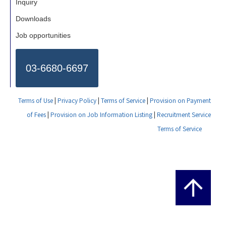
Inquiry
Downloads
Job opportunities
03-6680-6697
Terms of Use
|
Privacy Policy
|
Terms of Service
|
Provision on Payment
of Fees
|
Provision on Job Information Listing
|
Recruitment Service
Terms of Service