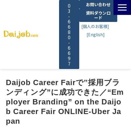
お問い合わせ
0
3
資料ダウンロ
-
ード
6
6
[個人のお客様]
8
[English]
0
-
6
6
9
7
サービス一覧
Daijob Career Fairで‟採用ブラ
ンディング”に成功できた／“Em
料金
ployer Branding” on the Daijo
b Career Fair ONLINE-Uber Ja
よくあるご質問
pan
導入事例