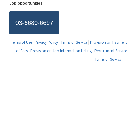
Job opportunities
03-6680-6697
Terms of Use
|
Privacy Policy
|
Terms of Service
|
Provision on Payment
of Fees
|
Provision on Job Information Listing
|
Recruitment Service
Terms of Service
Copyright © 2026 Human Resocia Co., Ltd.