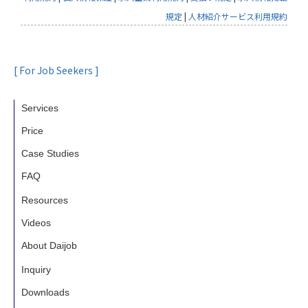
規定
|
人材紹介サービス利用規約
[ For Job Seekers ]
Services
Price
Case Studies
FAQ
Resources
Videos
About Daijob
Inquiry
Downloads