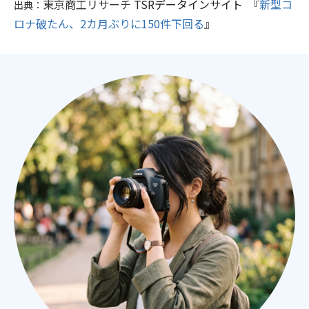
東京商工リサーチ
TSRデータインサイト
『
新型コ
出典：
ロナ破たん、2カ月ぶりに150件下回る
』