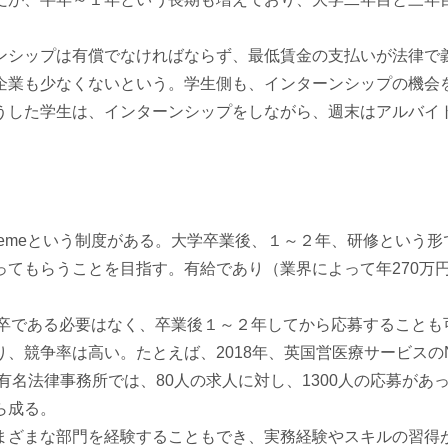
ンシップは有償でなければならず、最低賃金の支払いが法律で
企業も少なくないという。学生側も、インターンシップの機会
うした学生は、インターンシップをしながら、週末はアルバイ
 Schemeという制度がある。大学卒業後、１～２年、研修とい
てもらうことを目指す。有給であり（業界によって年270万円
には、新卒である必要はなく、卒業後１～２年してから応募すること
競争率は高い。たとえば、2018年、英国営医療サービスのN
る有名法律事務所では、80人の求人に対し、1300人の応募が
ら成る。
ざまな部門を経験することもでき、実務経験やスキルの習得