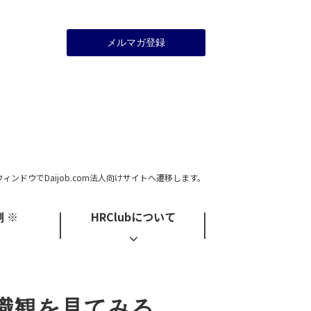
メルマガ登録
ウィンドウでDaijob.com法人向けサイトへ遷移します。
 ※
HRClubについて
職観を見てみる