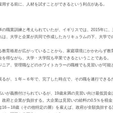
雇用する前に、人材を試すことができるという利点がある。
の職業訓練と考えられていたが、イギリスでは、2015年に、
れは、大学と企業が共同で作成したカリキュラムの下、大学で
教育格差が広がっていることから、家庭環境にかかわらず教
金を得ながら、大学・大学院も卒業できるということである。
ニア、管理職などのホワイトカラーの職種でも見習いが可能
るが、１年～６年で、完了した時点で、その職を遂行できる
が義務付けられているが、19歳未満の見習い向け最低賃金は、
、政府と企業が負担する。大企業は見習いの給料の0.5％を税
16～18歳（その他特定の層）を雇えば、政府が全額負担す