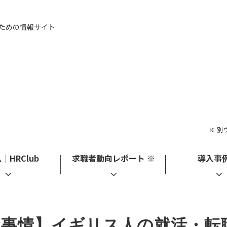
ための情報サイト
※ 別
｜HRClub
求職者動向レポート ※
導入事例
職事情】イギリス人の就活・転