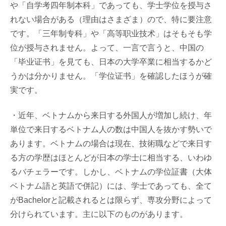
や「自学考四年制本科」であっても、学士学位を授与さ
れない場合がある（理由はさまざま）ので、特に要注意
です。「三年制专科」や「高等职业技术」はそもそも学
位が授与されません。よって、一言で言うと、中国の
「毕业证书」を見ても、日本の大学卒業に相当するかど
うかは分かりません。「学位证书」を確認したほうが確
実です。
・近年、ベトナムから来日する外国人が増加し続け、年
単位で来日するベトナム人の数は中国人を抜かす勢いで
あります。ベトナムの場合は現在、技術職などで来日す
る方の学歴はほとんどが日本の学士に相当する、いわゆ
るバチェラーです。しかし、ベトナムの学位証書（大体
ベトナム語と英語で併記）には、学士であっても、全て
がBachelorと記載されるとは限らず、専攻分野によって
分けられています。主に以下のものがあります。